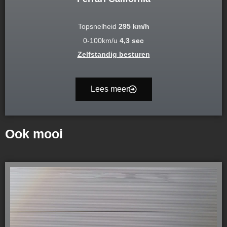
Topsnelheid
295 km/h
0-100km/u
4,3 sec
Zelfstandig besturen
Lees meer
Ook mooi